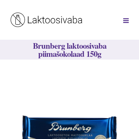
Skip
to
content
Brunberg laktoosivaba
piimašokolaad 150g